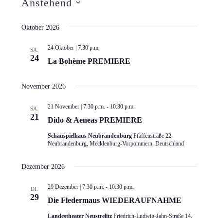
Anstehend
und
Navigati
Datum
Ansichten,
wählen.
Oktober 2026
Navigation
24 Oktober | 7:30 p.m.
SA.
24
La Bohème PREMIERE
November 2026
21 November | 7:30 p.m.
-
10:30 p.m.
SA.
21
Dido & Aeneas PREMIERE
Schauspielhaus Neubrandenburg
Pfaffenstraße 22,
Neubrandenburg, Mecklenburg-Vorpommern, Deutschland
Dezember 2026
29 Dezember | 7:30 p.m.
-
10:30 p.m.
DI.
29
Die Fledermaus WIEDERAUFNAHME
Landestheater Neustrelitz
Friedrich-Ludwig-Jahn-Straße 14,