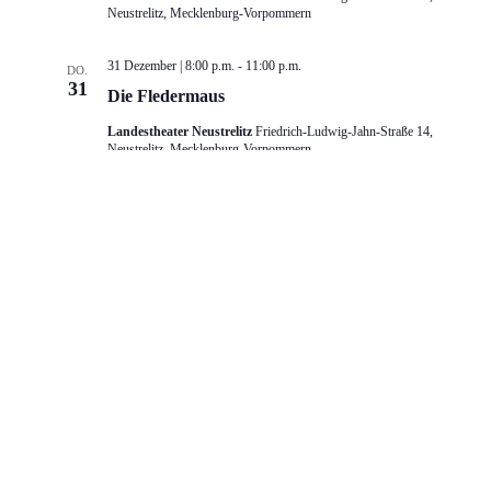
Neustrelitz, Mecklenburg-Vorpommern
31 Dezember | 8:00 p.m.
-
11:00 p.m.
DO.
31
Die Fledermaus
Landestheater Neustrelitz
Friedrich-Ludwig-Jahn-Straße 14,
Neustrelitz, Mecklenburg-Vorpommern
Januar 2027
1 Januar, 2027 | 5:00 p.m.
-
8:00 p.m.
FR.
1
Die Fledermaus KONZERTANT
Konzertkirche Neubrandenburg
An d. Marienkirche,
Neubrandenburg, Mecklenburg-Vorpommern, Deutschland
30 Januar, 2027 | 7:30 p.m.
-
10:30 p.m.
SA.
30
Hair PREMIERE
Landestheater Neustrelitz
Friedrich-Ludwig-Jahn-Straße 14,
Neustrelitz, Mecklenburg-Vorpommern