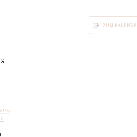
ZUM KALENDE
ig
sova
co
n