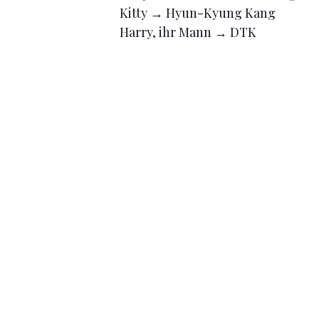
Kitty → Hyun-Kyung Kang
Harry, ihr Mann → DTK
Ein Arzt →Changmin Lee
Aaron, Anwalt →
Ramin Varzande
Gerichtsdiener → Hyoung-Jun Li
Harrison, Staatsanwalt → Marin Sl
Richterin → Sylke Urbanek
Justizia → Rebecca BackusOpern
Deutsche Tanzkompanie
Neubrandenburger Philharmoni
Inszenierung und Choreographi
Bühnenbild → Olga von Wahl
Kostümbild → Alexandra Bentele
Chor → Joseph Feigl