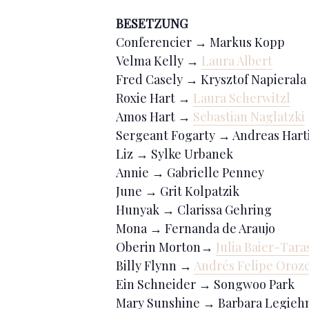
BESETZUNG
Conferencier → Markus Kopp
Velma Kelly →
Laura Albert
Fred Casely → Krysztof Napierala
Roxie Hart →
Laura Scherwitzl
Amos Hart →
Sebastian Naglatzki
Sergeant Fogarty → Andreas Hart
Liz → Sylke Urbanek
Annie → Gabrielle Penney
June → Grit Kolpatzik
Hunyak → Clarissa Gehring
Mona → Fernanda de Araujo
Oberin Morton→
Julia Baier-Tara
Billy Flynn →
Andrés Felipe Oroz
Ein Schneider → Songwoo Park
Mary Sunshine → Barbara Legieh