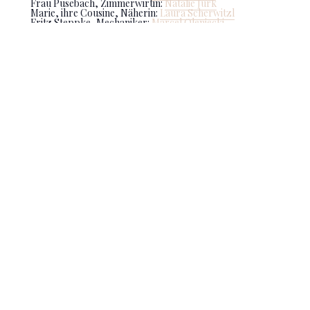
Frau Pusebach, Zimmerwirtin:
Natalie Jurk
Marie, ihre Cousine, Näherin:
Laura Scherwitzl
Fritz Steppke, Mechaniker:
Marcel Oleniecki
Karl Lämmermeier, Schneider:
Ryszard Kalus
Wilhelm Pannecke, Postbote: Ivo Kovrigar
Opernchor der TOG
Deutsche Tanzkompanie
Neubrandenburger Philharmonie
Musikalische Leitung:
Kenichiro Kojima
Inszenierung:
Angela Schweiger
Bühnen- und Kostümbild:
Devi Saha
Choreograph: Florian Hurler
Chor:
Joseph Feigl
Dramaturgie: Martin von Bargen