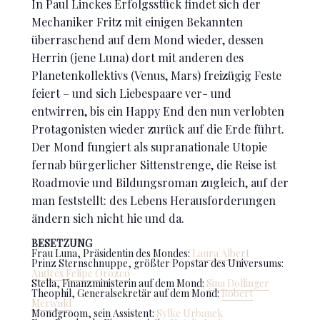
In Paul Linckes Erfolgsstück findet sich der
Mechaniker Fritz mit einigen Bekannten
überraschend auf dem Mond wieder, dessen
Herrin (jene Luna) dort mit anderen des
Planetenkollektivs (Venus, Mars) freizügig Feste
feiert – und sich Liebespaare ver- und
entwirren, bis ein Happy End den nun verlobten
Protagonisten wieder zurück auf die Erde führt.
Der Mond fungiert als supranationale Utopie
fernab bürgerlicher Sittenstrenge, die Reise ist
Roadmovie und Bildungsroman zugleich, auf der
man feststellt: des Lebens Herausforderungen
ändern sich nicht hie und da.
BESETZUNG
Frau Luna, Präsidentin des Mondes:
Laura Albert
Prinz Sternschnuppe, größter Popstar des Universums:
Andrés Felipe Orozco
Stella, Finanzministerin auf dem Mond:
Sina Dollinger
Theophil, Generalsekretär auf dem Mond:
Robert
Merwald
Mondgroom, sein Assistent:
Sylke Urbanek