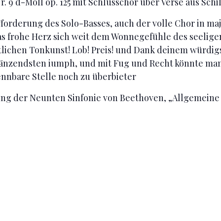
. 9 d-Moll op. 125 mit Schlusschor über Verse aus Schi
ufforderung des Solo-Basses, auch der volle Chor in ma
as frohe Herz sich weit dem Wonnegefühle des seelig
ottlichen Tonkunst! Lob! Preis! und Dank deinem würdig
länzendsten iumph, und mit Fug und Recht könnte man
nnbare Stelle noch zu überbieter
ng der Neunten Sinfonie von Beethoven, „Allgemeine 